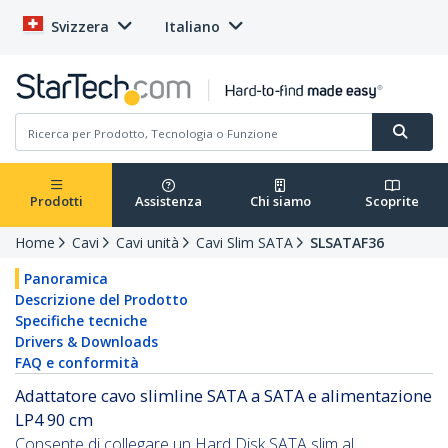
Svizzera
Italiano
Prodotti
Assistenza
Chi siamo
Scoprite
Home
Cavi
Cavi unità
Cavi Slim SATA
SLSATAF36
Panoramica
Descrizione del Prodotto
Specifiche tecniche
Drivers & Downloads
FAQ e conformità
Adattatore cavo slimline SATA a SATA e alimentazione
LP4 90 cm
Consente di collegare un Hard Disk SATA slim al