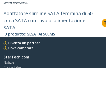
senza preavviso.
Adattatore slimline SATA femmina di 50
cm a SATA con cavo di alimentazione
SATA
ID prodotto:
SLSATAF50CMS
Diventa un partner
Dove comprare
StarTech.com
Notizie
Contattateci
Chi siamo
Carriera
Qualità e Conformità
Blog
Assistenza clienti
Knowledge Base