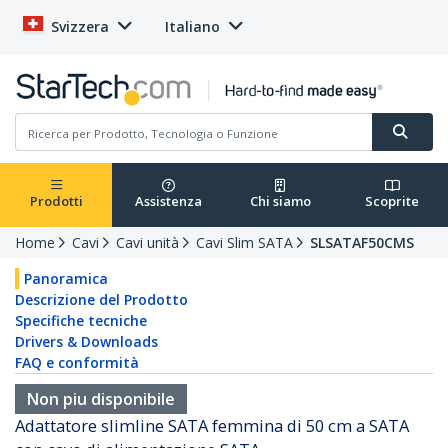
Svizzera
Italiano
Prodotti
Assistenza
Chi siamo
Scoprite
Home
Cavi
Cavi unità
Cavi Slim SATA
SLSATAF50CMS
Panoramica
Descrizione del Prodotto
Specifiche tecniche
Drivers & Downloads
FAQ e conformità
Non piu disponibile
Adattatore slimline SATA femmina di 50 cm a SATA