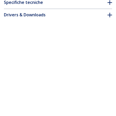
Specifiche tecniche
Drivers & Downloads
FAQ e conformità
* L'aspetto e le specifiche dell'articolo sono soggetti a modifiche
senza preavviso.
Vi potrebbe interessare anche