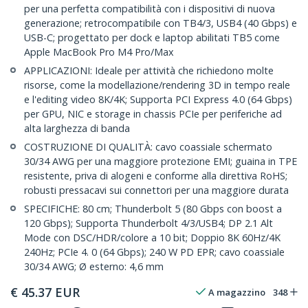
per una perfetta compatibilità con i dispositivi di nuova
generazione; retrocompatibile con TB4/3, USB4 (40 Gbps) e
USB-C; progettato per dock e laptop abilitati TB5 come
Apple MacBook Pro M4 Pro/Max
APPLICAZIONI: Ideale per attività che richiedono molte
risorse, come la modellazione/rendering 3D in tempo reale
e l'editing video 8K/4K; Supporta PCI Express 4.0 (64 Gbps)
per GPU, NIC e storage in chassis PCIe per periferiche ad
alta larghezza di banda
COSTRUZIONE DI QUALITÀ: cavo coassiale schermato
30/34 AWG per una maggiore protezione EMI; guaina in TPE
resistente, priva di alogeni e conforme alla direttiva RoHS;
robusti pressacavi sui connettori per una maggiore durata
SPECIFICHE: 80 cm; Thunderbolt 5 (80 Gbps con boost a
120 Gbps); Supporta Thunderbolt 4/3/USB4; DP 2.1 Alt
Mode con DSC/HDR/colore a 10 bit; Doppio 8K 60Hz/4K
240Hz; PCIe 4. 0 (64 Gbps); 240 W PD EPR; cavo coassiale
30/34 AWG; Ø esterno: 4,6 mm
€
45.37
EUR
A magazzino
348