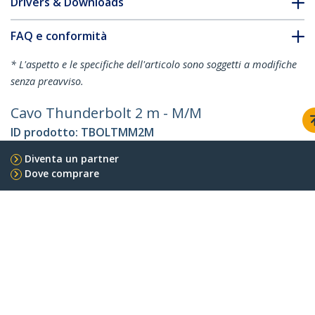
Drivers & Downloads
FAQ e conformità
* L'aspetto e le specifiche dell'articolo sono soggetti a modifiche
senza preavviso.
Cavo Thunderbolt 2 m - M/M
ID prodotto:
TBOLTMM2M
Diventa un partner
Dove comprare
StarTech.com
Notizie
Contattateci
Chi siamo
Carriera
Qualità e Conformità
Blog