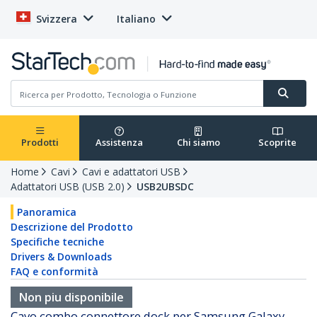
Svizzera
Italiano
Prodotti
Assistenza
Chi siamo
Scoprite
Home
Cavi
Cavi e adattatori USB
Adattatori USB (USB 2.0)
USB2UBSDC
Panoramica
Descrizione del Prodotto
Specifiche tecniche
Drivers & Downloads
FAQ e conformità
Non piu disponibile
Cavo combo connettore dock per Samsung Galaxy