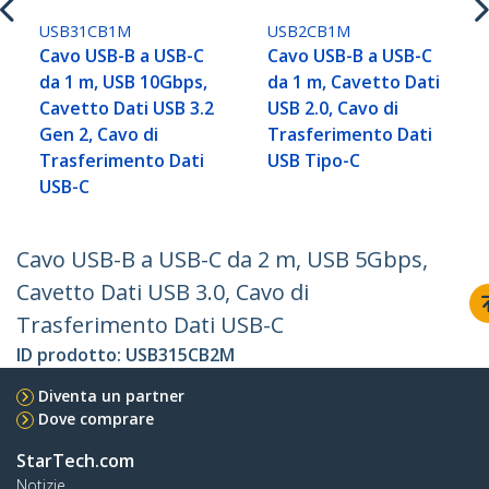
USB31CB1M
USB2CB1M
Cavo USB-B a USB-C
Cavo USB-B a USB-C
da 1 m, USB 10Gbps,
da 1 m, Cavetto Dati
Cavetto Dati USB 3.2
USB 2.0, Cavo di
Gen 2, Cavo di
Trasferimento Dati
Trasferimento Dati
USB Tipo-C
USB-C
Cavo USB-B a USB-C da 2 m, USB 5Gbps,
Cavetto Dati USB 3.0, Cavo di
Trasferimento Dati USB-C
ID prodotto:
USB315CB2M
Diventa un partner
Dove comprare
StarTech.com
Notizie