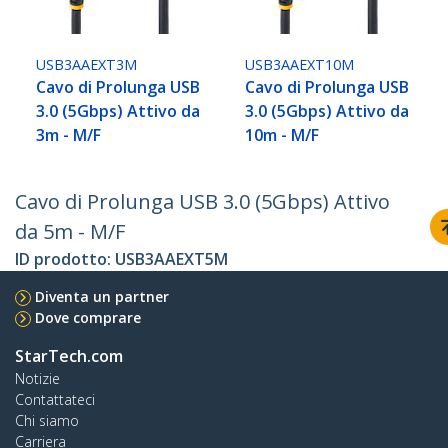
USB3AAEXT3M
USB3AAEXT10M
Cavo di Prolunga USB
Cavo di Prolunga USB
3.0 (5Gbps) Attivo da
3.0 (5Gbps) Attivo da
3m - M/F
10m - M/F
Cavo di Prolunga USB 3.0 (5Gbps) Attivo
da 5m - M/F
ID prodotto:
USB3AAEXT5M
Diventa un partner
Dove comprare
StarTech.com
Notizie
Contattateci
Chi siamo
Carriera