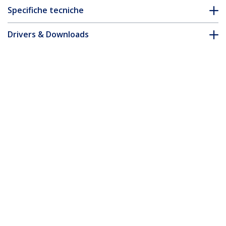
Specifiche tecniche
Drivers & Downloads
FAQ e conformità
* L'aspetto e le specifiche dell'articolo sono soggetti a modifiche
senza preavviso.
Vi potrebbe interessare anche