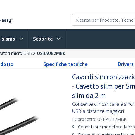
i siamo
Scoprite
tatori micro USB
USBAUB2MBK
odotto
Specifiche tecniche
Driver
Cavo di sincronizzazi
- Cavetto slim per S
slim da 2 m
Consente di ricaricare e sinc
USB a distanze maggiori
ID prodotto:
USBAUB2MBK
Connettore modellato Micro
Foglio di alluminio mylar co