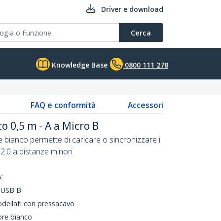
Driver e download
Cerca
Knowledge Base
0800 111 278
FAQ e conformità
Accessori
o 0,5 m - A a Micro B
 bianco permette di caricare o sincronizzare i
 2.0 a distanze minori
’
 USB B
odellati con pressacavo
ore bianco