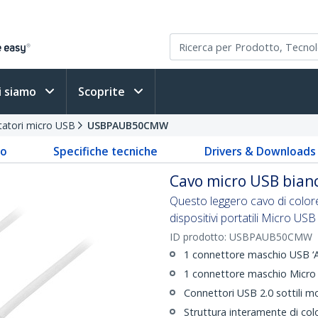
i siamo
Scoprite
tatori micro USB
USBPAUB50CMW
to
Specifiche tecniche
Drivers & Downloads
Cavo micro USB bianc
Questo leggero cavo di colore
dispositivi portatili Micro USB
ID prodotto:
USBPAUB50CMW
1 connettore maschio USB ‘A
1 connettore maschio Micro
Connettori USB 2.0 sottili m
Struttura interamente di col