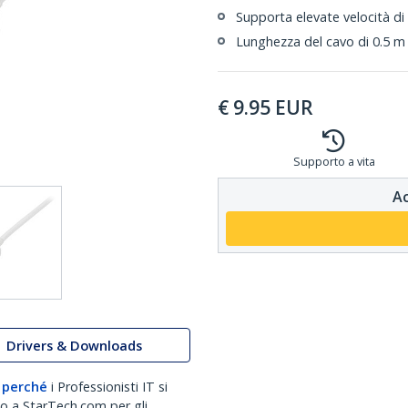
Supporta elevate velocità di
Lunghezza del cavo di 0.5 m
€
9.95
EUR
Supporto a vita
Ac
Drivers & Downloads
 perché
i Professionisti IT si
no a StarTech.com per gli