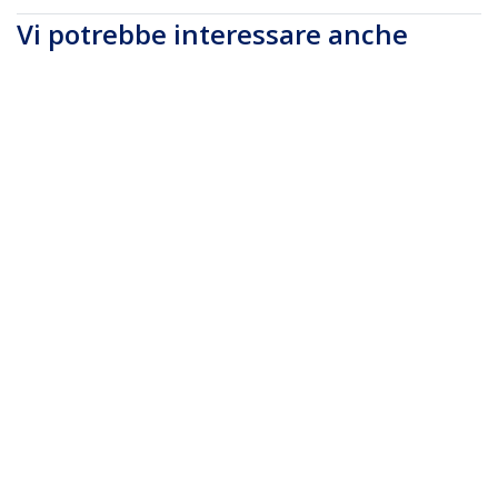
Vi potrebbe interessare anche
DKT30CHPD
DKT30CDVPD
Adattatore USB-C
Adattatore
Multiporta per
Multiporta per
Portatili - Power
Portatili USB-C -
Delivery - HDMI 4K -
Power Delivery - DVI -
USB 3.0
GbE - USB 3.0