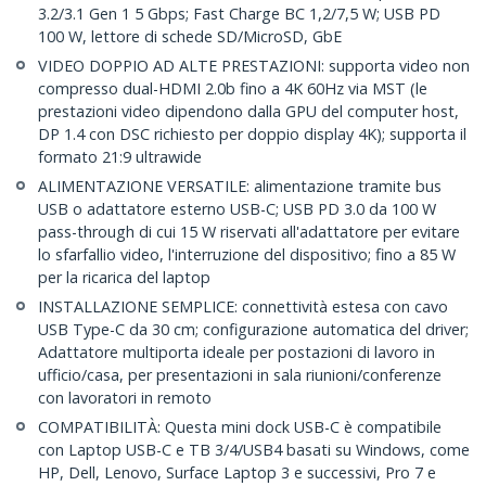
3.2/3.1 Gen 1 5 Gbps; Fast Charge BC 1,2/7,5 W; USB PD
100 W, lettore di schede SD/MicroSD, GbE
VIDEO DOPPIO AD ALTE PRESTAZIONI: supporta video non
compresso dual-HDMI 2.0b fino a 4K 60Hz via MST (le
prestazioni video dipendono dalla GPU del computer host,
DP 1.4 con DSC richiesto per doppio display 4K); supporta il
formato 21:9 ultrawide
ALIMENTAZIONE VERSATILE: alimentazione tramite bus
USB o adattatore esterno USB-C; USB PD 3.0 da 100 W
pass-through di cui 15 W riservati all'adattatore per evitare
lo sfarfallio video, l'interruzione del dispositivo; fino a 85 W
per la ricarica del laptop
INSTALLAZIONE SEMPLICE: connettività estesa con cavo
USB Type-C da 30 cm; configurazione automatica del driver;
Adattatore multiporta ideale per postazioni di lavoro in
ufficio/casa, per presentazioni in sala riunioni/conferenze
con lavoratori in remoto
COMPATIBILITÀ: Questa mini dock USB-C è compatibile
con Laptop USB-C e TB 3/4/USB4 basati su Windows, come
HP, Dell, Lenovo, Surface Laptop 3 e successivi, Pro 7 e