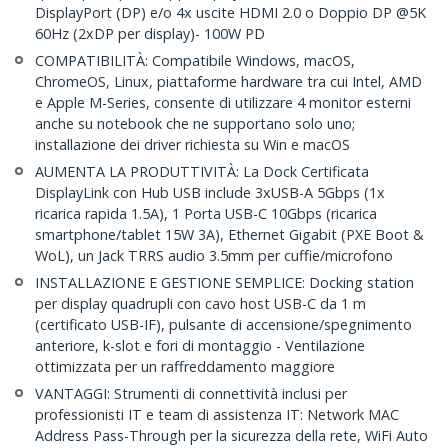
DisplayPort (DP) e/o 4x uscite HDMI 2.0 o Doppio DP @5K
60Hz (2xDP per display)- 100W PD
COMPATIBILITÀ: Compatibile Windows, macOS,
ChromeOS, Linux, piattaforme hardware tra cui Intel, AMD
e Apple M-Series, consente di utilizzare 4 monitor esterni
anche su notebook che ne supportano solo uno;
installazione dei driver richiesta su Win e macOS
AUMENTA LA PRODUTTIVITÀ: La Dock Certificata
DisplayLink con Hub USB include 3xUSB-A 5Gbps (1x
ricarica rapida 1.5A), 1 Porta USB-C 10Gbps (ricarica
smartphone/tablet 15W 3A), Ethernet Gigabit (PXE Boot &
WoL), un Jack TRRS audio 3.5mm per cuffie/microfono
INSTALLAZIONE E GESTIONE SEMPLICE: Docking station
per display quadrupli con cavo host USB-C da 1 m
(certificato USB-IF), pulsante di accensione/spegnimento
anteriore, k-slot e fori di montaggio - Ventilazione
ottimizzata per un raffreddamento maggiore
VANTAGGI: Strumenti di connettività inclusi per
professionisti IT e team di assistenza IT: Network MAC
Address Pass-Through per la sicurezza della rete, WiFi Auto