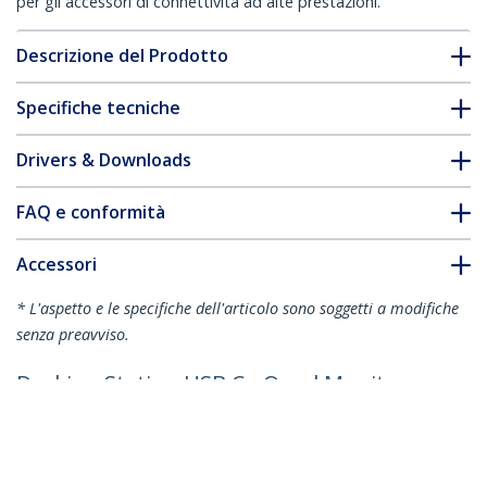
per gli accessori di connettività ad alte prestazioni.
Descrizione del Prodotto
Specifiche tecniche
Drivers & Downloads
FAQ e conformità
Accessori
* L'aspetto e le specifiche dell'articolo sono soggetti a modifiche
senza preavviso.
Docking Station USB C - Quad Monitor
DisplayPort/HDMI 4K 60Hz - Dock USB
Type C Multi HDMI/DP, Power Delivery
100W - Hub USB con 1 Porta USB Type-C