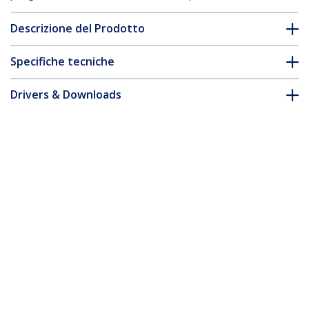
Descrizione del Prodotto
Specifiche tecniche
Drivers & Downloads
FAQ e conformità
Accessori
* L'aspetto e le specifiche dell'articolo sono soggetti a modifiche
senza preavviso.
Vi potrebbe interessare anche