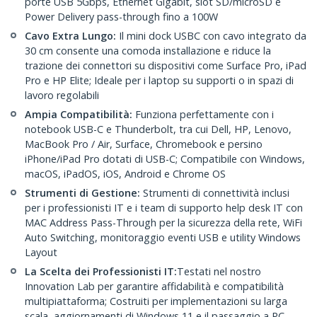
porte USB 5Gbps, Ethernet Gigabit, slot SD/microSD e
Power Delivery pass-through fino a 100W
Cavo Extra Lungo:
Il mini dock USBC con cavo integrato da
30 cm consente una comoda installazione e riduce la
trazione dei connettori su dispositivi come Surface Pro, iPad
Pro e HP Elite; Ideale per i laptop su supporti o in spazi di
lavoro regolabili
Ampia Compatibilità:
Funziona perfettamente con i
notebook USB-C e Thunderbolt, tra cui Dell, HP, Lenovo,
MacBook Pro / Air, Surface, Chromebook e persino
iPhone/iPad Pro dotati di USB-C; Compatibile con Windows,
macOS, iPadOS, iOS, Android e Chrome OS
Strumenti di Gestione:
Strumenti di connettività inclusi
per i professionisti IT e i team di supporto help desk IT con
MAC Address Pass-Through per la sicurezza della rete, WiFi
Auto Switching, monitoraggio eventi USB e utility Windows
Layout
La Scelta dei Professionisti IT:
Testati nel nostro
Innovation Lab per garantire affidabilità e compatibilità
multipiattaforma; Costruiti per implementazioni su larga
scala, aggiornamenti di Windows 11 e il passaggio a PC