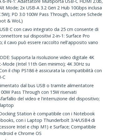
IN-1: Adattatore Multiporta USB-C HDMI 2.0b,
lt Mode; 2x USB-A 3.2 Gen 2 Hub 10Gbps inclusa
 (7.5W); PD 3.0 100W Pass Through, Lettore Schede
Boot & WoL)
SB C con cavo integrato da 25 cm consente di
connettore sui dispositivi 2-in-1: Surface Pro
p; il cavo può essere raccolto nell'apposito vano
: Supporta la risoluzione video digitale 4K
lt-Mode (Intel 11th Gen minimo); 4K 30Hz su
Con il chip PS186 è assicurata la compatibilità con
B-C
imentato dal bus USB o tramite alimentatore
 100W Pass Through con 15W riservati
farfallio del video e l'interruzione del dispositivo;
 laptop
cking Station è compatibile con i Notebook
books, con i Laptop Thunderbolt 3/4/USB4 di
ssore Intel e chip M1) e Surface; Compatibile
ndroid e Chrome OS