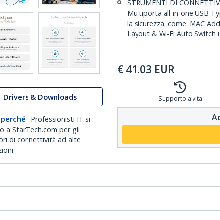
STRUMENTI DI CONNETTIVIT
Multiporta all-in-one USB Typ
la sicurezza, come: MAC Ad
Layout & Wi-Fi Auto Switch ut
€
41.03
EUR
Drivers & Downloads
Supporto a vita
Ac
 perché
i Professionisti IT si
no a StarTech.com per gli
ri di connettività ad alte
ioni.