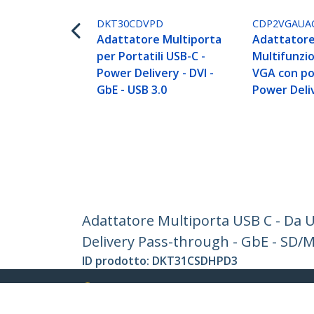
DKT30CDVPD
CDP2VGAUA
Adattatore Multiporta
Adattator
per Portatili USB-C -
Multifunzi
Power Delivery - DVI -
VGA con po
GbE - USB 3.0
Power Deli
Adattatore Multiporta USB C - Da 
Delivery Pass-through - GbE - SD/
ID prodotto:
DKT31CSDHPD3
Diventa un partner
StarT
Dove comprare
Notizie