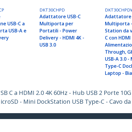
CP
DKT30CHPD
DKT30CHPD
e
Adattatore USB-C
Adattatore
one USB-C a
Multiporta per
Multiporta 
rta USB-A e
Portatili - Power
Station da 
very
Delivery - HDMI 4K -
C con HDMI 
USB 3.0
Alimentazio
Through, G
USB-A 3.0 - 
Type-C Doc
Laptop - Bi
USB C a HDMI 2.0 4K 60Hz - Hub USB 2 Porte 10
MicroSD - Mini DockStation USB Type-C - Cavo d
ech.com
Assistenza clienti
Knowledge Base