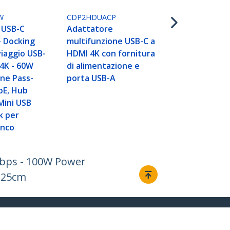
Delivery e 
- Bianco
W
CDP2HDUACP
 USB-C
Adattatore
- Docking
multifunzione USB-C a
viaggio USB-
HDMI 4K con fornitura
4K - 60W
di alimentazione e
ne Pass-
porta USB-A
bE, Hub
Mini USB
k per
anco
Gbps - 100W Power
a 25cm
Collegare