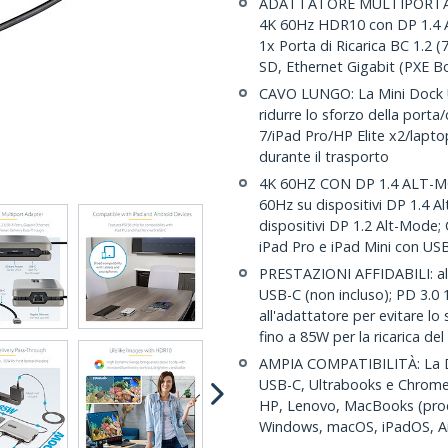
ADATTATORE MULTIPORTA 6-
4K 60Hz HDR10 con DP 1.4 A
1x Porta di Ricarica BC 1.2
SD, Ethernet Gigabit (PXE 
CAVO LUNGO: La Mini Dock U
ridurre lo sforzo della porta/
7/iPad Pro/HP Elite x2/lapto
durante il trasporto
4K 60HZ CON DP 1.4 ALT-MODE
60Hz su dispositivi DP 1.4 A
dispositivi DP 1.2 Alt-Mode; 
iPad Pro e iPad Mini con US
PRESTAZIONI AFFIDABILI: al
USB-C (non incluso); PD 3.0
all'adattatore per evitare lo s
fino a 85W per la ricarica del
AMPIA COMPATIBILITÀ: La Do
USB-C, Ultrabooks e Chrome
HP, Lenovo, MacBooks (proce
Windows, macOS, iPadOS, A