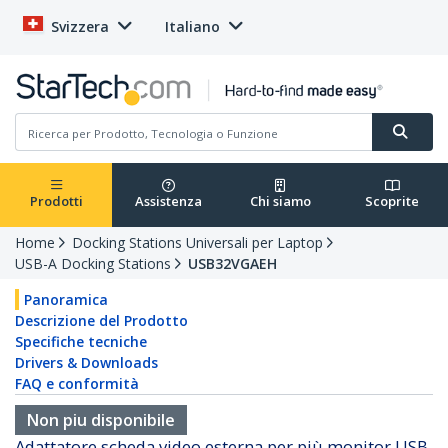
Svizzera
Italiano
Prodotti
Assistenza
Chi siamo
Scoprite
Home
Docking Stations Universali per Laptop
USB-A Docking Stations
USB32VGAEH
Panoramica
Descrizione del Prodotto
Specifiche tecniche
Drivers & Downloads
FAQ e conformità
Non piu disponibile
Adattatore scheda video esterna per più monitor USB