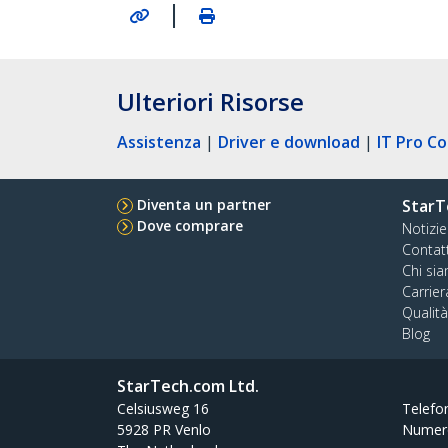
|
Ulteriori Risorse
Assistenza
|
Driver e download
|
IT Pro C
Diventa un partner
StarT
Dove comprare
Notizie
Contat
Chi si
Carrier
Qualit
Blog
StarTech.com Ltd.
Celsiusweg 16
Telefo
5928 PR Venlo
Numer