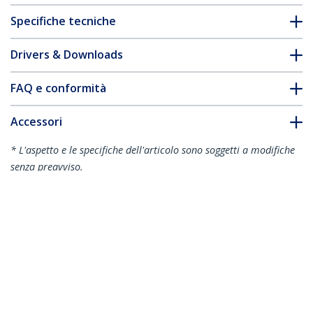
Specifiche tecniche
Drivers & Downloads
FAQ e conformità
Accessori
* L'aspetto e le specifiche dell'articolo sono soggetti a modifiche
senza preavviso.
Filtro Privacy Touch da 15,6” 16:10,
antiriflesso, pellicola protettiva per
monitor di computer portatile, angolo
di visuale di +/- 30 gradi, Flip-Up
ID prodotto:
156T6-PRIVACY-SCREEN
Diventa un partner