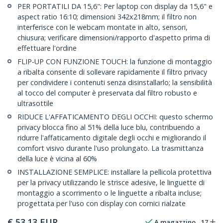
PER PORTATILI DA 15,6": Per laptop con display da 15,6" e
aspect ratio 16:10; dimensioni 342x218mm; il filtro non
interferisce con le webcam montate in alto, sensori,
chiusura; verificare dimensioni/rapporto d'aspetto prima di
effettuare l'ordine
FLIP-UP CON FUNZIONE TOUCH: la funzione di montaggio
a ribalta consente di sollevare rapidamente il filtro privacy
per condividere i contenuti senza disinstallarlo; la sensibilità
al tocco del computer è preservata dal filtro robusto e
ultrasottile
RIDUCE L'AFFATICAMENTO DEGLI OCCHI: questo schermo
privacy blocca fino al 51% della luce blu, contribuendo a
ridurre l'affaticamento digitale degli occhi e migliorando il
comfort visivo durante l'uso prolungato. La trasmittanza
della luce è vicina al 60%
INSTALLAZIONE SEMPLICE: installare la pellicola protettiva
per la privacy utilizzando le strisce adesive, le linguette di
montaggio a scorrimento o le linguette a ribalta incluse;
progettata per l'uso con display con cornici rialzate
€
53.13
EUR
A magazzino
17