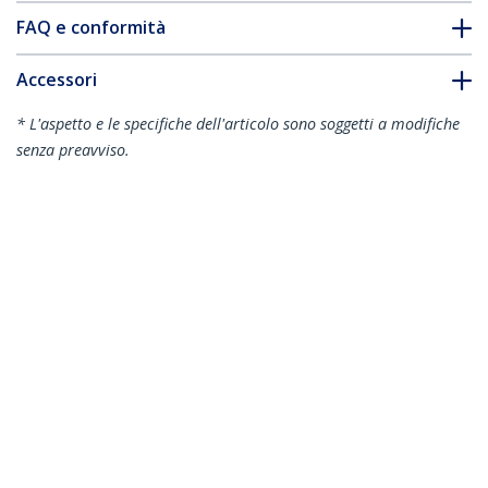
FAQ e conformità
Accessori
* L'aspetto e le specifiche dell'articolo sono soggetti a modifiche
senza preavviso.
Filtro anti luce blu da 24" 16:10, filtro
per schermo anti luce blu per monitor
da 24 pollici, riduce l'affaticamento degli
occhi, doppia opzione di montaggio,
conforme a TAA
ID prodotto:
2461-ANTI-BLUE-LIGHT
Diventa un partner
Dove comprare
StarTech.com