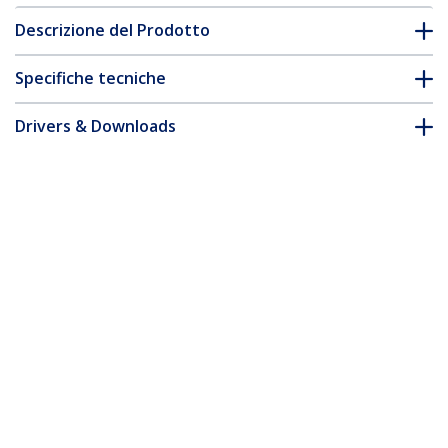
Descrizione del Prodotto
Specifiche tecniche
Drivers & Downloads
FAQ e conformità
Accessori
* L'aspetto e le specifiche dell'articolo sono soggetti a modifiche
senza preavviso.
Vi potrebbe interessare anche