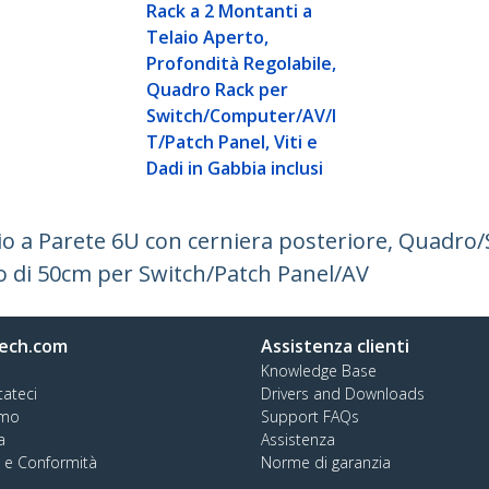
Rack a 2 Montanti a
Telaio Aperto,
Profondità Regolabile,
Quadro Rack per
Switch/Computer/AV/I
T/Patch Panel, Viti e
Dadi in Gabbia inclusi
o a Parete 6U con cerniera posteriore, Quadro
 di 50cm per Switch/Patch Panel/AV
ech.com
Assistenza clienti
Knowledge Base
tateci
Drivers and Downloads
amo
Support FAQs
a
Assistenza
à e Conformità
Norme di garanzia