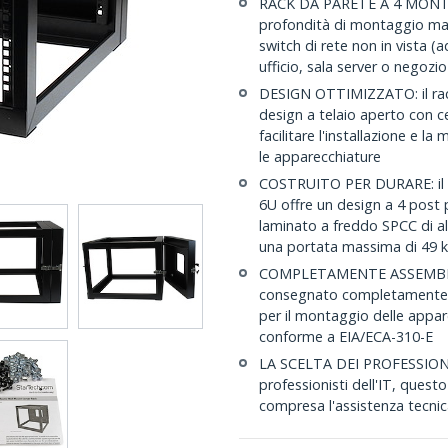
RACK DA PARETE A 4 MONTAN
profondità di montaggio mass
switch di rete non in vista (
ufficio, sala server o negozio
DESIGN OTTIMIZZATO: il rac
design a telaio aperto con cer
facilitare l'installazione e la
le apparecchiature
COSTRUITO PER DURARE: il r
6U offre un design a 4 post 
laminato a freddo SPCC di al
una portata massima di 49 
COMPLETAMENTE ASSEMBLATO:
consegnato completamente as
per il montaggio delle appar
conforme a EIA/ECA-310-E
LA SCELTA DEI PROFESSIONIS
professionisti dell'IT, quest
compresa l'assistenza tecnica