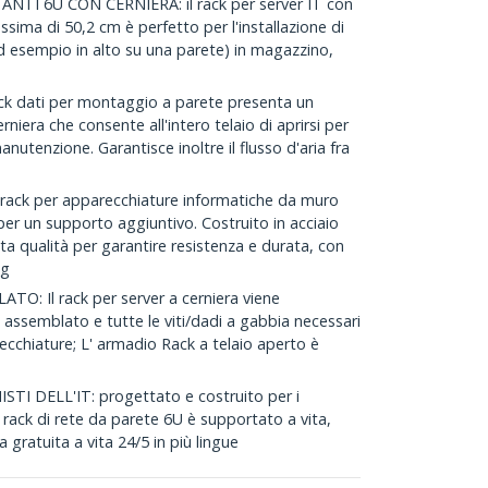
TI 6U CON CERNIERA: il rack per server IT con
ima di 50,2 cm è perfetto per l'installazione di
ad esempio in alto su una parete) in magazzino,
k dati per montaggio a parete presenta un
niera che consente all'intero telaio di aprirsi per
 manutenzione. Garantisce inoltre il flusso d'aria fra
ack per apparecchiature informatiche da muro
per un supporto aggiuntivo. Costruito in acciaio
ta qualità per garantire resistenza e durata, con
kg
 Il rack per server a cerniera viene
semblato e tutte le viti/dadi a gabbia necessari
ecchiature; L' armadio Rack a telaio aperto è
TI DELL'IT: progettato e costruito per i
o rack di rete da parete 6U è supportato a vita,
 gratuita a vita 24/5 in più lingue