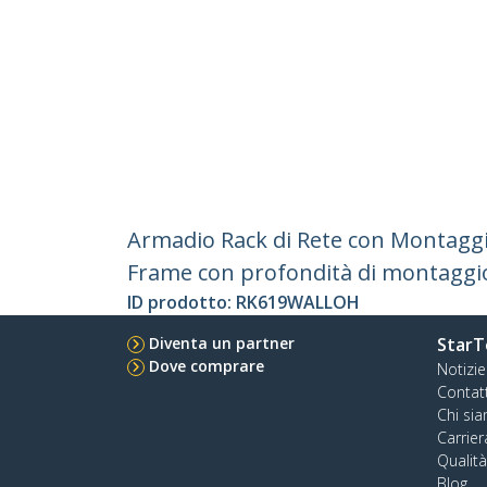
Armadio Rack di Rete con Montaggi
Frame con profondità di montaggio
ID prodotto:
RK619WALLOH
Diventa un partner
StarT
Dove comprare
Notizie
Contat
Chi si
Carrier
Qualit
Blog