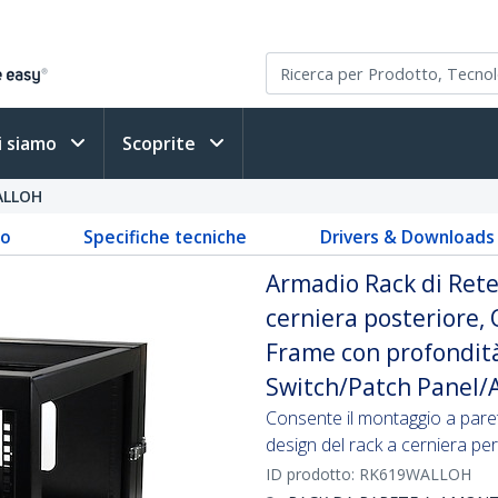
i siamo
Scoprite
ALLOH
to
Specifiche tecniche
Drivers & Downloads
Armadio Rack di Ret
cerniera posteriore
Frame con profondit
Switch/Patch Panel/
Consente il montaggio a parete
design del rack a cerniera pe
ID prodotto:
RK619WALLOH