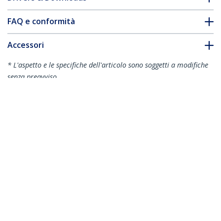
FAQ e conformità
Accessori
* L'aspetto e le specifiche dell'articolo sono soggetti a modifiche
senza preavviso.
Vi potrebbe interessare anche
WALLMOUNT6
Staffa Rack 19" 6U a