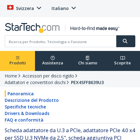
Svizzera
Italiano
Prodotti
Assistenza
Chi siamo
Scoprite
Home
Accessori per disco rigido
Adattatori e convertitori dischi
PEX4SFF8639U3
Panoramica
Descrizione del Prodotto
Specifiche tecniche
Drivers & Downloads
FAQ e conformità
Scheda adattatore da U.3 a PCIe, adattatore PCIe 4.0 x4
per SSD U.3 NVMe da 2,5", scheda aggiuntiva PCI