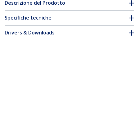
Descrizione del Prodotto
Specifiche tecniche
Drivers & Downloads
FAQ e conformità
* L'aspetto e le specifiche dell'articolo sono soggetti a modifiche
senza preavviso.
Vi potrebbe interessare anche