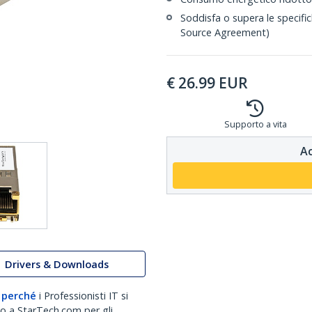
Soddisfa o supera le specifi
Source Agreement)
€
26.99
EUR
Supporto a vita
Ac
Drivers & Downloads
 perché
i Professionisti IT si
no a StarTech.com per gli