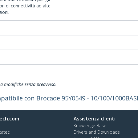
ri di connettività ad alte
ioni.
ti a modifiche senza preavviso.
patibile con Brocade 95Y0549 - 10/100/1000BAS
ech.com
Assistenza clienti
Knowledge Base
tateci
Drivers and Downloads