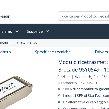
i siamo
Scoprite
oduli SFP
95Y0549-ST
odotto
Specifiche tecniche
Driver
Modulo ricetrasmett
Brocade 95Y0549 - 1
1 Gbps | Rame | RJ-45 | 100 
ID prodotto:
95Y0549-ST
100% di compatibilità gara
I moduli SFP di StarTech.com
Un'alternativa di cablaggio e
Consumo energetico ridotto 