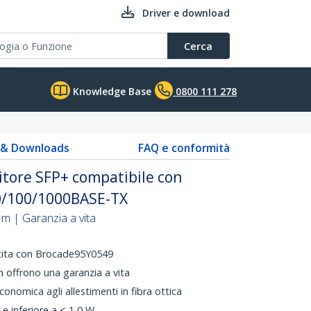
Driver e download
Cerca
Knowledge Base
0800 111 278
s & Downloads
FAQ e conformità
itore SFP+ compatibile con
0/100/1000BASE-TX
m | Garanzia a vita
ntita con Brocade95Y0549
 offrono una garanzia a vita
conomica agli allestimenti in fibra ottica
e inferiore a < 1,0 W