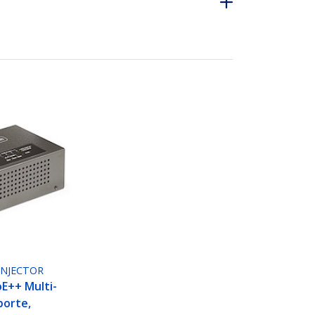
INJECTOR
oE++ Multi-
porte,