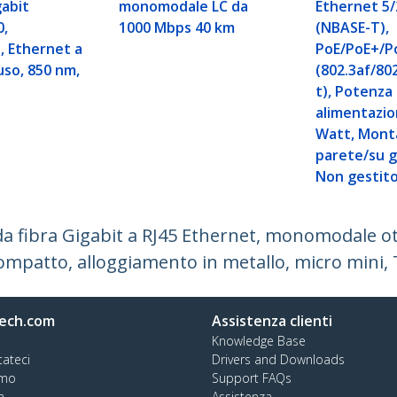
gabit
monomodale LC da
Ethernet 5/
0,
1000 Mbps 40 km
(NBASE-T),
, Ethernet a
PoE/PoE+/P
luso, 850 nm,
(802.3af/80
t), Potenza 
alimentazio
Watt, Monta
parete/su g
Non gestit
da fibra Gigabit a RJ45 Ethernet, monomodale o
ompatto, alloggiamento in metallo, micro mini,
ech.com
Assistenza clienti
Knowledge Base
tateci
Drivers and Downloads
amo
Support FAQs
a
Assistenza