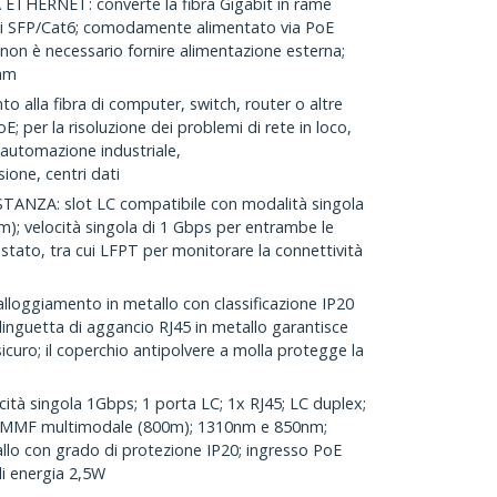
THERNET: converte la fibra Gigabit in rame
vi SFP/Cat6; comodamente alimentato via PoE
 non è necessario fornire alimentazione esterna;
 mm
alla fibra di computer, switch, router o altre
; per la risoluzione dei problemi di rete in loco,
automazione industriale,
ione, centri dati
ANZA: slot LC compatibile con modalità singola
); velocità singola di 1 Gbps per entrambe le
i stato, tra cui LFPT per monitorare la connettività
ggiamento in metallo con classificazione IP20
linguetta di aggancio RJ45 in metallo garantisce
curo; il coperchio antipolvere a molla protegge la
tà singola 1Gbps; 1 porta LC; 1x RJ45; LC duplex;
MMF multimodale (800m); 1310nm e 850nm;
llo con grado di protezione IP20; ingresso PoE
i energia 2,5W