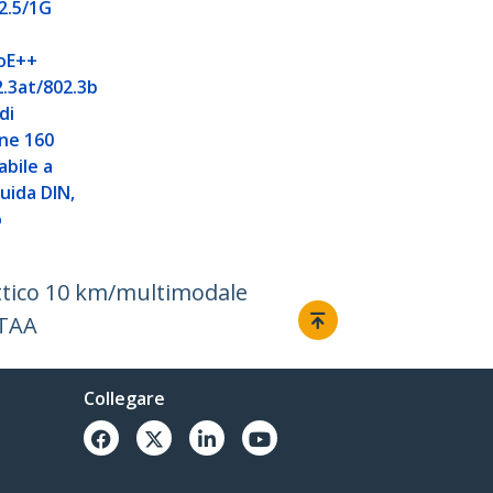
2.5/1G
oE++
2.3at/802.3b
di
ne 160
bile a
uida DIN,
o
ttico 10 km/multimodale
 TAA
Collegare