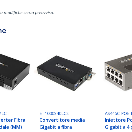
ti a modifiche senza preavviso.
he
MLC
ET1000S40LC2
AS445C-POE-
erter Fibra
Convertitore media
Iniettore P
dale (MM)
Gigabit a fibra
Gigabit a 4 