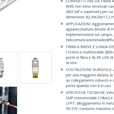
CONVERTITORE DA FIBRA A E
RJ45; non sono necessari ca
(802.3af o superiore) per cui
dimensioni: 82,39x20x17,2
APPLICAZIONI: Aggiornamento 
apparecchiature dotate di PoE
implementazioni sul campo, 
telecomunicazioni/radiodiffus
FIBRA A BREVE E LUNGA DIST
(10 km) e multimodale (800 m
porte in fibra e RJ-45; LED d
di rete
COSTRUZIONE DUREVOLE: allo
per una maggiore durata; la 
un collegamento robusto e si
porta quando non è in uso
SPECIFICHE TECNICHE: Veloci
SMF monomodale (10km) e 
LFPT; alloggiamento in meta
30-57V; consumo massimo d