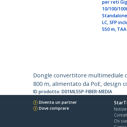
per reti Gi
10/100/100
Standalone
LC, SFP inc
550 m, TAA
Dongle convertitore multimediale 
800 m, alimentato da PoE, design c
ID prodotto:
D01ML55P-FIBER-MEDIA
Diventa un partner
StarT
Dove comprare
Notizie
Contat
Chi si
Carrier