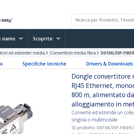
i siamo
Scoprite
itori ed extender media
Convertitori media fibra
D01ML55P-FIBE
to
Specifiche tecniche
Drivers & Downloads
Dongle convertitore 
RJ45 Ethernet, mono
800 m, alimentato da
alloggiamento in met
Converte ed estende un colle
singola o multimodale
ID prodotto:
D01ML55P-FIBER