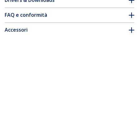
Drivers & Downloads
FAQ e conformità
Accessori
* L'aspetto e le specifiche dell'articolo sono soggetti a modifiche
senza preavviso.
Vi potrebbe interessare anche
GLCSXMMDST
GLCLXSMRGDST
Cisco GLC-SX-MMD
Cisco GLC-LX-SM-RGD
Compatibile
Compatibile
Ricetrasmettitore
Ricetrasmettitore