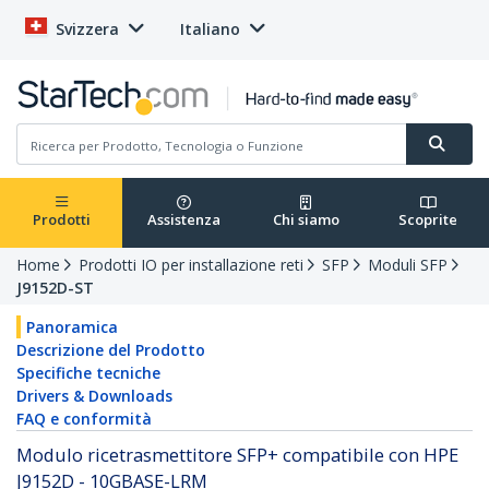
Svizzera
Italiano
Prodotti
Assistenza
Chi siamo
Scoprite
Home
Prodotti IO per installazione reti
SFP
Moduli SFP
J9152D-ST
Panoramica
Descrizione del Prodotto
Specifiche tecniche
Drivers & Downloads
FAQ e conformità
Modulo ricetrasmettitore SFP+ compatibile con HPE
J9152D - 10GBASE-LRM