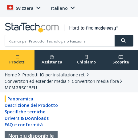
Svizzera
Italiano
Prodotti
Assistenza
Chi siamo
Scoprite
Home
Prodotti IO per installazione reti
Convertitori ed extender media
Convertitori media fibra
MCMGBSC15EU
Panoramica
Descrizione del Prodotto
Specifiche tecniche
Drivers & Downloads
FAQ e conformità
Non piu disponibile