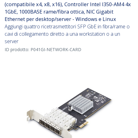
(compatibile x4, x8, x16), Controller Intel I350-AM4 4x
1GbE, 1000BASE rame/fibra ottica, NIC Gigabit
Ethernet per desktop/server - Windows e Linux
Aggiungi quattro ricetrasmettitori SFP GbE in fibra/rame o
cavi di collegamento diretto a una workstation o a un
server
ID prodotto:
P041GI-NETWORK-CARD