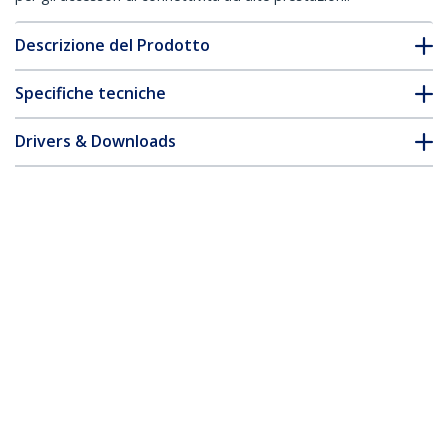
Descrizione del Prodotto
Specifiche tecniche
Drivers & Downloads
FAQ e conformità
Accessori
* L'aspetto e le specifiche dell'articolo sono soggetti a modifiche
senza preavviso.
Vi potrebbe interessare anche