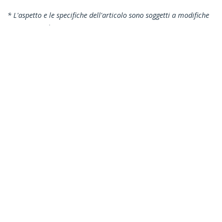
* L'aspetto e le specifiche dell'articolo sono soggetti a modifiche
senza preavviso.
Vi potrebbe interessare anche
USB31000NDS
Adattatore di rete
NIC USB 3.0 a
Ethernet Gigabit
USB31000S
(RJ45) - 10/100/1000
Adattatore di Rete
Mbps
USB 3.0 a Gigabit
Ethernet,
10/100/1000 Mbps,
USB a RJ45,