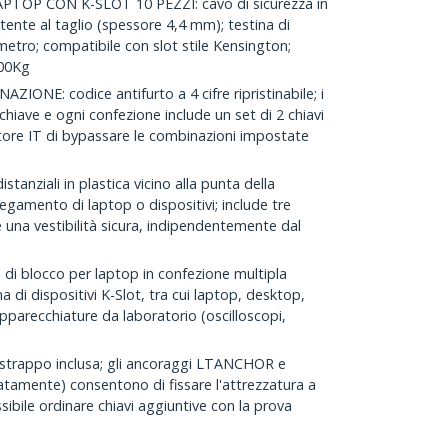
OP CON K-SLOT 10 PEZZI: cavo di sicurezza in
sistente al taglio (spessore 4,4 mm); testina di
etro; compatibile con slot stile Kensington;
200Kg
NE: codice antifurto a 4 cifre ripristinabile; i
 chiave e ogni confezione include un set di 2 chiavi
tore IT di bypassare le combinazioni impostate
anziali in plastica vicino alla punta della
egamento di laptop o dispositivi; include tre
e una vestibilità sicura, indipendentemente dal
 di blocco per laptop in confezione multipla
i dispositivi K-Slot, tra cui laptop, desktop,
pparecchiature da laboratorio (oscilloscopi,
strappo inclusa; gli ancoraggi LTANCHOR e
amente) consentono di fissare l'attrezzatura a
ssibile ordinare chiavi aggiuntive con la prova