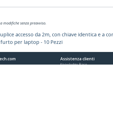
ti a modifiche senza preavviso.
uplice accesso da 2m, con chiave identica e a c
tifurto per laptop - 10 Pezzi
ech.com
Assistenza clienti
Knowledge Base
tateci
Drivers and Downloads
amo
Support FAQs
a
Assistenza
à e Conformità
Norme di garanzia
no:
+41 44 511 16 54