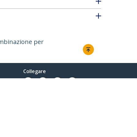
ombinazione per
Collegare
Newsletter via e-mail
Iscriviti per ricevere notizie sugli
ultimi prodotti, sulla tecnologia e
sulle promozioni.