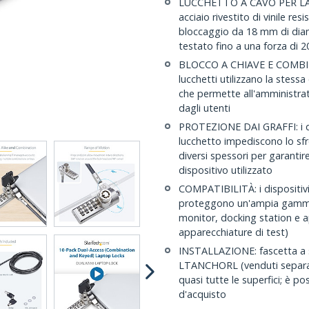
LUCCHETTO A CAVO PER LAPT
acciaio rivestito di vinile re
bloccaggio da 18 mm di diam
testato fino a una forza di 
BLOCCO A CHIAVE E COMBINAZIO
lucchetti utilizzano la stessa
che permette all'amministra
dagli utenti
PROTEZIONE DAI GRAFFI: i dist
lucchetto impediscono lo sfr
diversi spessori per garantir
dispositivo utilizzato
COMPATIBILITÀ: i dispositivi
proteggono un'ampia gamma d
monitor, docking station e a
apparecchiature di test)
INSTALLAZIONE: fascetta a 
LTANCHORL (venduti separat
quasi tutte le superfici; è po
d'acquisto