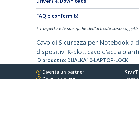
Drivers & Downloads
FAQ e conformità
* L'aspetto e le specifiche dell'articolo sono sogget
Cavo di Sicurezza per Notebook a d
dispositivi K-Slot, cavo d'acciaio an
ID prodotto:
DUALKA10-LAPTOP-LOCK
Diventa un partner
StarT
Dove comprare
Notizie
Contat
Chi si
Carrier
Qualit
Blog
StarTech.com Ltd.
Celsiusweg 16
Telefo