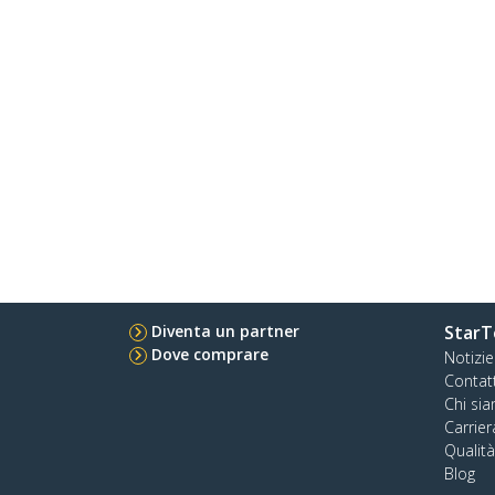
Diventa un partner
StarT
Dove comprare
Notizie
Contat
Chi si
Carrier
Qualit
Blog