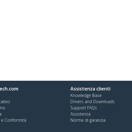
ech.com
Assistenza clienti
Knowledge Base
tateci
Drivers and Downloads
amo
Support FAQs
a
Assistenza
à e Conformità
Norme di garanzia