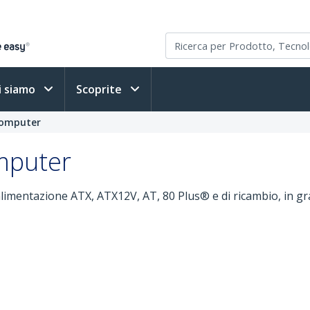
i siamo
Scoprite
computer
mputer
imentazione ATX, ATX12V, AT, 80 Plus® e di ricambio, in grad