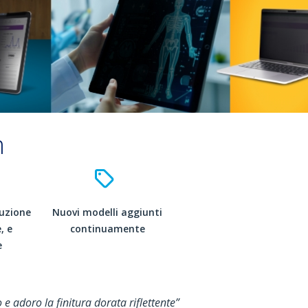
m
ruzione
Nuovi modelli aggiunti
, e
continuamente
e
 e adoro la finitura dorata riflettente”