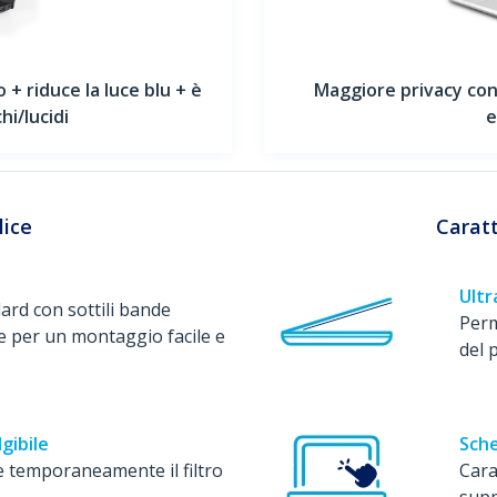
o + riduce la luce blu + è
Maggiore privacy con
hi/lucidi
e
ice
Caratt
Ultr
ard con sottili bande
Perm
e per un montaggio facile e
del p
gibile
Sche
 temporaneamente il filtro
Cara
supp