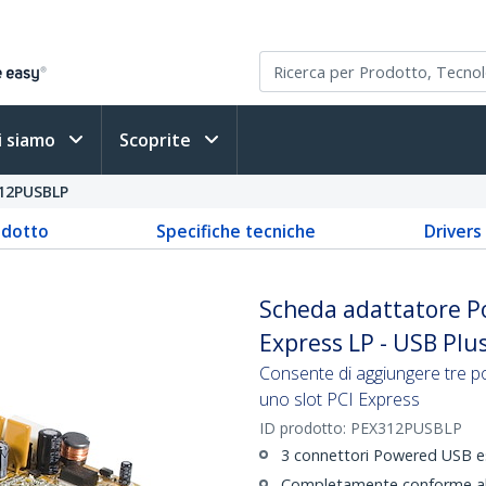
i siamo
Scoprite
12PUSBLP
odotto
Specifiche tecniche
Driver
Scheda adattatore P
Express LP - USB Pl
Consente di aggiungere tre p
uno slot PCI Express
ID prodotto:
PEX312PUSBLP
3 connettori Powered USB es
Completamente conforme alle