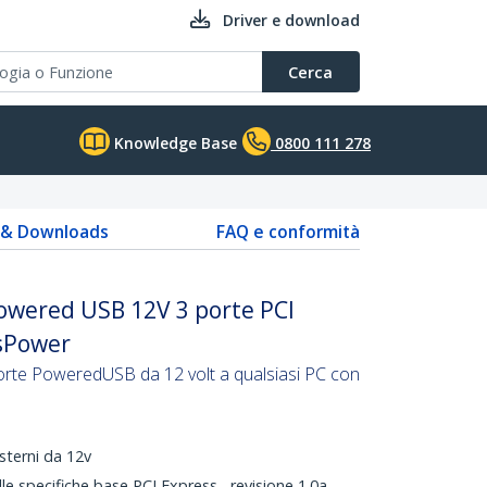
Driver e download
Cerca
Knowledge Base
0800 111 278
s & Downloads
FAQ e conformità
owered USB 12V 3 porte PCI
usPower
orte PoweredUSB da 12 volt a qualsiasi PC con
terni da 12v
 specifiche base PCI Express , revisione 1.0a