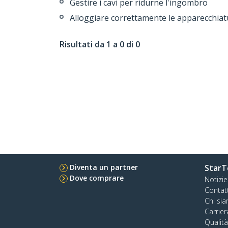
Gestire i cavi per ridurne l'ingombro
Alloggiare correttamente le apparecchiat
Risultati da 1 a 0 di 0
Diventa un partner
StarT
Dove comprare
Notizie
Contat
Chi si
Carrier
Qualit