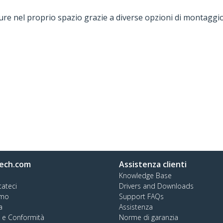
ure nel proprio spazio grazie a diverse opzioni di montaggi
ech.com
Assistenza clienti
Knowledge Base
tateci
Drivers and Downloads
amo
Support FAQs
a
Assistenza
à e Conformità
Norme di garanzia