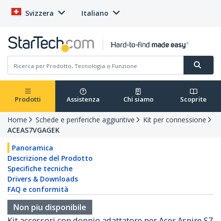
Svizzera
Italiano
Prodotti
Assistenza
Chi siamo
Scoprite
Home
Schede e periferiche aggiuntive
Kit per connessione
ACEAS7VGAGEK
Panoramica
Descrizione del Prodotto
Specifiche tecniche
Drivers & Downloads
FAQ e conformità
Non piu disponibile
Kit accessori con doppio adattatore per Acer Aspire S7