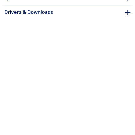
Drivers & Downloads
FAQ e conformità
Accessori
* L'aspetto e le specifiche dell'articolo sono soggetti a modifiche
senza preavviso.
Vi potrebbe interessare anche
USB110EXT2
Extender Ethernet
USB a 1 porta via
USB2004EXTV