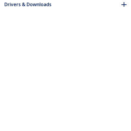
Drivers & Downloads
FAQ e conformità
Accessori
* L'aspetto e le specifiche dell'articolo sono soggetti a modifiche
senza preavviso.
Vi potrebbe interessare anche
ARMPIVOT
Supporto da scrivania
ARMUNONB
per monitor singolo -
Supporto per singolo