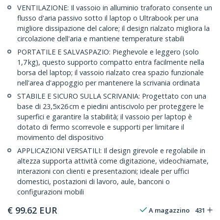
VENTILAZIONE: Il vassoio in alluminio traforato consente un
flusso d'aria passivo sotto il laptop o Ultrabook per una
migliore dissipazione del calore; il design rialzato migliora la
circolazione dell'aria e mantiene temperature stabili
PORTATILE E SALVASPAZIO: Pieghevole e leggero (solo
1,7 kg), questo supporto compatto entra facilmente nella
borsa del laptop; il vassoio rialzato crea spazio funzionale
nell'area d'appoggio per mantenere la scrivania ordinata
STABILE E SICURO SULLA SCRIVANIA: Progettato con una
base di 23,5x26 cm e piedini antiscivolo per proteggere le
superfici e garantire la stabilità; il vassoio per laptop è
dotato di fermo scorrevole e supporti per limitare il
movimento del dispositivo
APPLICAZIONI VERSATILI: Il design girevole e regolabile in
altezza supporta attività come digitazione, videochiamate,
interazioni con clienti e presentazioni; ideale per uffici
domestici, postazioni di lavoro, aule, banconi o
configurazioni mobili
€
99.62
EUR
A magazzino
431