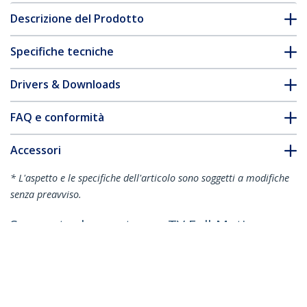
Descrizione del Prodotto
Specifiche tecniche
Drivers & Downloads
FAQ e conformità
Accessori
* L'aspetto e le specifiche dell'articolo sono soggetti a modifiche
senza preavviso.
Supporto da parete per TV Full-Motion -
Braccio da parete per TV articolato e
resistente per schermi da 32" a 75"
(165lb/75kg) VESA - Braccio universale