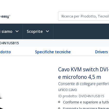
i siamo
Scoprite
D4N1USB15
odotto
Specifiche tecniche
Driver
Cavo KVM switch DVI-
e microfono 4,5 m
Consente di collegare perifer
unico cavo
ID prodotto:
DVID4N1USB15
Conforme e superiore a tutte
Supporta la massima frequenz