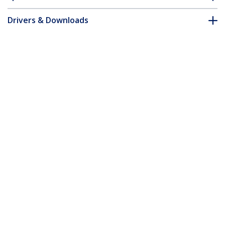
Drivers & Downloads
FAQ e conformità
Accessori
* L'aspetto e le specifiche dell'articolo sono soggetti a modifiche
senza preavviso.
Vi potrebbe interessare anche