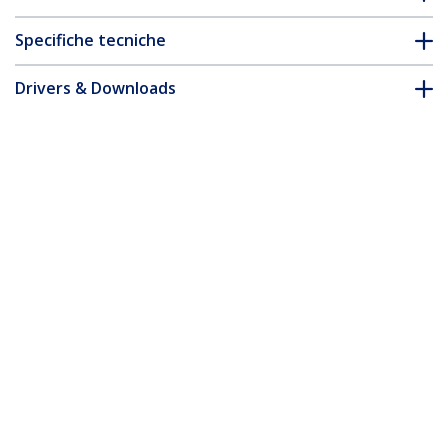
Specifiche tecniche
Drivers & Downloads
FAQ e conformità
Accessori
* L'aspetto e le specifiche dell'articolo sono soggetti a modifiche
senza preavviso.
Vi potrebbe interessare anche