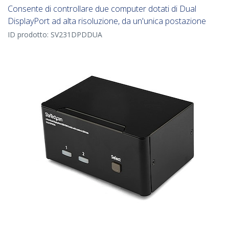
Consente di controllare due computer dotati di Dual
DisplayPort ad alta risoluzione, da un'unica postazione
ID prodotto:
SV231DPDDUA