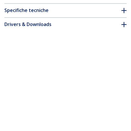
Specifiche tecniche
Drivers & Downloads
FAQ e conformità
Accessori
* L'aspetto e le specifiche dell'articolo sono soggetti a modifiche
senza preavviso.
Vi potrebbe interessare anche
SV231DD2DUA