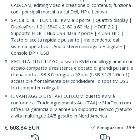
CAD/CAM, editing video e creazione di contenuti; funziona
con i principali marchi tra cui Dell, HP e Lenovo
SPECIFICHE TECNICHE: KVM a 2 porte | Quattro display |
DisplayPort 1.2 | 3840 x 2160 a 60 Hz | HDCP 2.2 |
Supporto HDR | Hub USB 3.0 a 2 porte | 4 USB HID |
Tasto di scelta rapida e pulsante | Indipendente dal
sistema operativo | Audio stereo analogico + digitale |
Console DP + USB
FACILITÀ DI UTILIZZO: lo switch KVM con alloggiamento in
acciaio compatto e resistente è dotato di grandi pulsanti e
di una porta USB 3.0 integrata 5Gbps (USB 3.1/3.2 Gen 1)
accessibile frontalmente per condividere i dispositivi USB
tra i computer collegati
IL VANTAGGIO DI STARTECH.COM: questo KVM è
conforme al Trade Agreements Act (TAA) e StarTech.com
offre una garanzia di 2 anni e un supporto tecnico gratuito
a vita multilingue 24/5 gestito in Nord America
€
608.84
EUR
A magazzino
39