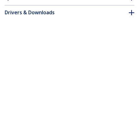
Drivers & Downloads
FAQ e conformità
Accessori
* L'aspetto e le specifiche dell'articolo sono soggetti a modifiche
senza preavviso.
Vi potrebbe interessare anche