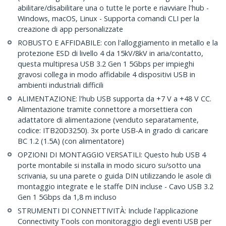
abilitare/disabilitare una o tutte le porte e riavviare l'hub -
Windows, macOS, Linux - Supporta comandi CLI per la
creazione di app personalizzate
ROBUSTO E AFFIDABILE: con l'alloggiamento in metallo e la
protezione ESD di livello 4 da 15kV/8kV in aria/contatto,
questa multipresa USB 3.2 Gen 1 5Gbps per impieghi
gravosi collega in modo affidabile 4 dispositivi USB in
ambienti industriali difficili
ALIMENTAZIONE: l'hub USB supporta da +7 V a +48 V CC.
Alimentazione tramite connettore a morsettiera con
adattatore di alimentazione (venduto separatamente,
codice: ITB20D3250). 3x porte USB-A in grado di caricare
BC 1.2 (1.5A) (con alimentatore)
OPZIONI DI MONTAGGIO VERSATILI: Questo hub USB 4
porte montabile si installa in modo sicuro su/sotto una
scrivania, su una parete o guida DIN utilizzando le asole di
montaggio integrate e le staffe DIN incluse - Cavo USB 3.2
Gen 1 5Gbps da 1,8 m incluso
STRUMENTI DI CONNETTIVITÀ: Include l'applicazione
Connectivity Tools con monitoraggio degli eventi USB per