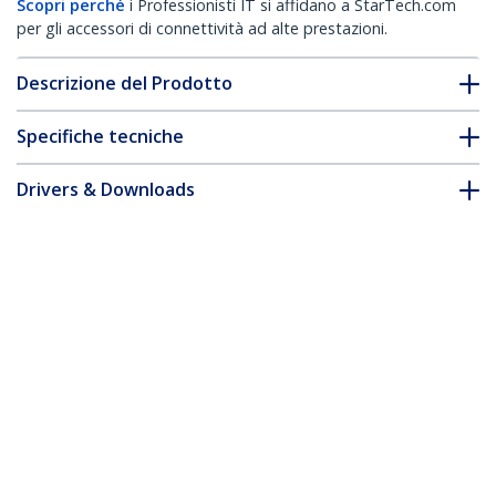
Scopri perché
i Professionisti IT si affidano a StarTech.com
per gli accessori di connettività ad alte prestazioni.
Descrizione del Prodotto
Specifiche tecniche
Drivers & Downloads
FAQ e conformità
Accessori
* L'aspetto e le specifiche dell'articolo sono soggetti a modifiche
senza preavviso.
Vi potrebbe interessare anche