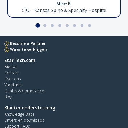
Mike K.
apparaatbeheer over IP
CIO – Kansas Spine & Specialty Hospital
Crossbar Dual Monitor Standaard, 27 inch
Become a Partner
Waar te verkrijgen
2MC1S-MONITOR-STAND
StarTech.com
Dual monitor standaard met ondersteuning
Nieuws
voor maximaal 27" monitors met in hoogte
Contact
verstelbare kolom
Over ons
Vacatures
Quality & Compliance
Blog
4-Port USB-C Hub, 5Gbps, Bus Powered
Klantenondersteuning
Knowledge Base
Drivers en downloads
Support FAQs
H5C4A-USB-HUB