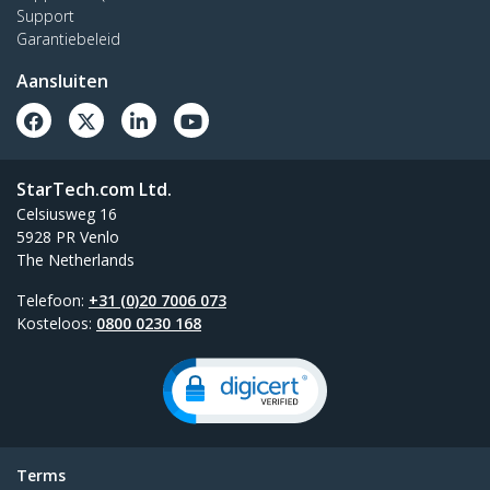
Support
Voeg vier extra externe USB 3.0 poorten toe
Garantiebeleid
aan je notebook of Ultrabook&trade; dankzij
deze compacte, draagbare hub
Aansluiten
Alle nieuwe producten
StarTech.com Ltd.
Celsiusweg 16
5928 PR Venlo
The Netherlands
Telefoon:
+31 (0)20 7006 073
Kosteloos:
0800 0230 168
Terms