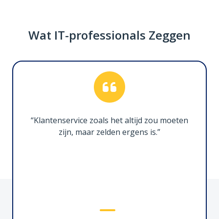
Wat IT-professionals Zeggen
1m Gecertificeerde Thunderbolt 5 Kabel
TBLT5MM1M240W
Maak ultra high-performance verbindingen met
Thunderbolt 5 apparaten
“Klantenservice zoals het altijd zou moeten
zijn, maar zelden ergens is.”
Serieel naar Ethernet Adapter, RJ45 DB9
I13-SERIAL-ETHERNET
Efficiënte RS-232 connectiviteit voor serieel