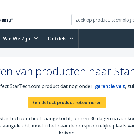
Wie We Zijn
Ontdek
ren van producten naar Sta
defect StarTech.com product dat nog onder
garantie valt
, zu
Een defect product retourneren
j StarTech.com heeft aangekocht, binnen 30 dagen na aanko
 is aangekocht, moet u het naar de oorspronkelijke plaats 
krijgen.