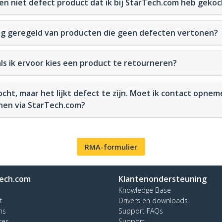
een niet defect product dat ik bij StarTech.com heb geko
ng geregeld van producten die geen defecten vertonen?
ls ik ervoor kies een product te retourneren?
kocht, maar het lijkt defect te zijn. Moet ik contact opn
nen via StarTech.com?
RMA-formulier
ech.com
Klantenondersteuning
Knowledge Base
t
Drivers en downloads
ns
Support FAQs
res
Support