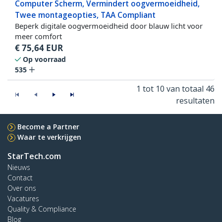
Computer Scherm, Vermindert oogvermoeidheid,
Twee montageopties, TAA Compliant
Beperk digitale oogvermoeidheid door blauw licht voor
meer comfort
€
75,64
EUR
Op voorraad
535
1 tot 10 van totaal 46
resultaten
Become a Partner
Waar te verkrijgen
StarTech.com
Nieuws
Contact
Over ons
Vacatures
Quality & Compliance
Blog